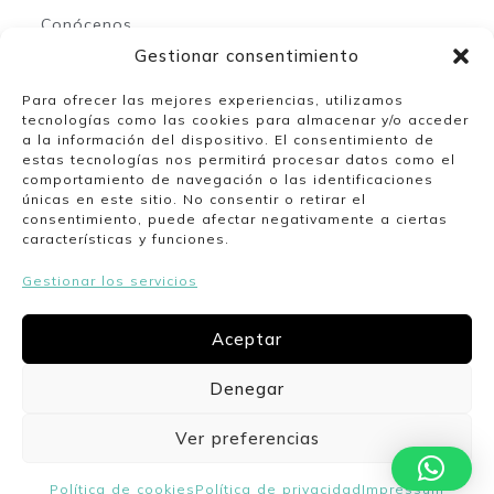
Conócenos
Contacto
Gestionar consentimiento
Para ofrecer las mejores experiencias, utilizamos
tecnologías como las cookies para almacenar y/o acceder
Mi espacio
a la información del dispositivo. El consentimiento de
estas tecnologías nos permitirá procesar datos como el
comportamiento de navegación o las identificaciones
Mi cuenta
únicas en este sitio. No consentir o retirar el
Lista de deseos
consentimiento, puede afectar negativamente a ciertas
características y funciones.
Gestionar los servicios
Nuestro horario
Aceptar
Lunes a viernes de 10:00 a 13:30 y de 17:00 a
20:00. Sábados de 10:00 a 14:00.
Denegar
Ver preferencias
Politica de cookies
Politica de privacidad
Envíos y devoluciones
Aviso legal
Política de cookies
Política de privacidad
Impressum