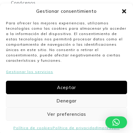
Conócenos
Contacto
Gestionar consentimiento
Para ofrecer las mejores experiencias, utilizamos
tecnologías como las cookies para almacenar y/o acceder
Mi espacio
a la información del dispositivo. El consentimiento de
estas tecnologías nos permitirá procesar datos como el
comportamiento de navegación o las identificaciones
Mi cuenta
únicas en este sitio. No consentir o retirar el
Lista de deseos
consentimiento, puede afectar negativamente a ciertas
características y funciones.
Gestionar los servicios
Nuestro horario
Aceptar
Lunes a viernes de 10:00 a 13:30 y de 17:00 a
20:00. Sábados de 10:00 a 14:00.
Denegar
Ver preferencias
Politica de cookies
Politica de privacidad
Envíos y devoluciones
Aviso legal
Política de cookies
Política de privacidad
Impressum
CoquetaShop
Desarrollado by Aritz Design