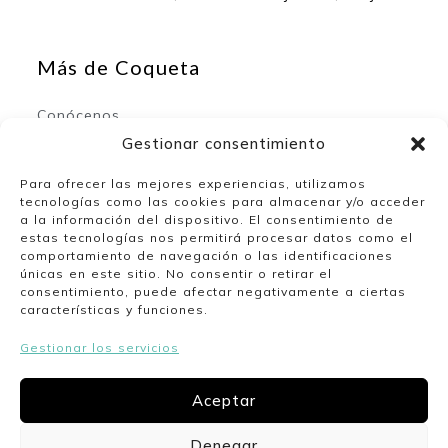
Más de Coqueta
Conócenos
Contacto
Gestionar consentimiento
Para ofrecer las mejores experiencias, utilizamos
tecnologías como las cookies para almacenar y/o acceder
Mi espacio
a la información del dispositivo. El consentimiento de
estas tecnologías nos permitirá procesar datos como el
comportamiento de navegación o las identificaciones
Mi cuenta
únicas en este sitio. No consentir o retirar el
Lista de deseos
consentimiento, puede afectar negativamente a ciertas
características y funciones.
Gestionar los servicios
Nuestro horario
Aceptar
Lunes a viernes de 10:00 a 13:30 y de 17:00 a
20:00. Sábados de 10:00 a 14:00.
Denegar