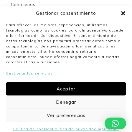
Conócenos
Contacto
Gestionar consentimiento
Para ofrecer las mejores experiencias, utilizamos
tecnologías como las cookies para almacenar y/o acceder
Mi espacio
a la información del dispositivo. El consentimiento de
estas tecnologías nos permitirá procesar datos como el
comportamiento de navegación o las identificaciones
Mi cuenta
únicas en este sitio. No consentir o retirar el
Lista de deseos
consentimiento, puede afectar negativamente a ciertas
características y funciones.
Gestionar los servicios
Nuestro horario
Aceptar
Lunes a viernes de 10:00 a 13:30 y de 17:00 a
20:00. Sábados de 10:00 a 14:00.
Denegar
Ver preferencias
Politica de cookies
Politica de privacidad
Envíos y devoluciones
Aviso legal
Política de cookies
Política de privacidad
Impressum
CoquetaShop
Desarrollado by Aritz Design