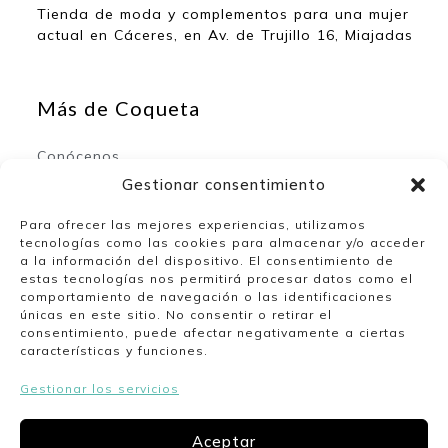
Tienda de moda y complementos para una mujer
actual en Cáceres, en Av. de Trujillo 16, Miajadas
Más de Coqueta
Conócenos
Contacto
Gestionar consentimiento
Para ofrecer las mejores experiencias, utilizamos
tecnologías como las cookies para almacenar y/o acceder
Mi espacio
a la información del dispositivo. El consentimiento de
estas tecnologías nos permitirá procesar datos como el
comportamiento de navegación o las identificaciones
Mi cuenta
únicas en este sitio. No consentir o retirar el
Lista de deseos
consentimiento, puede afectar negativamente a ciertas
características y funciones.
Gestionar los servicios
Nuestro horario
Aceptar