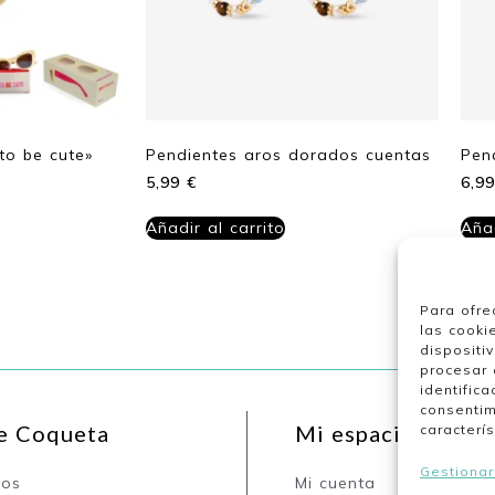
to be cute»
Pendientes aros dorados cuentas
Pen
5,99
€
6,9
Añadir al carrito
Añad
Para ofre
las cooki
dispositi
procesar 
identifica
consentim
e Coqueta
Mi espacio
caracterís
Gestionar
nos
Mi cuenta