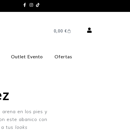
0,00
€
Outlet Evento
Ofertas
ez
a arena en los pies y
 con este abanico con
 a tus
looks