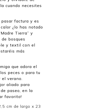
ila cuando necesites
 pasar factura y es
calor ¿lo has notado
“Madre Tierra” y
a de bosques
e y textil con el
estaréis más
amiga que adora el
los peces o para tu
 el verano.
jor aliado para
, de paseo, en la
r favorito!
2,5 cm de largo x 23