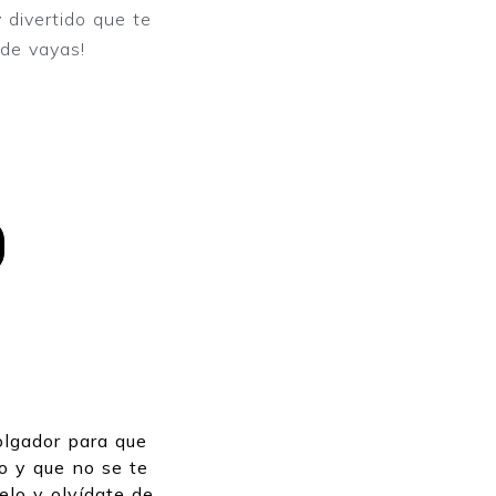
 divertido que te
nde vayas!
olgador para que
o y que no se te
telo y olvídate de