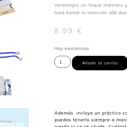
veraniegos un toque marinero y
hará llamar la atención allá do
8,99
€
Hay existencias
Añadir al carrito
Además, incluye un práctico c
puedas tenerlo siempre a man
pierda ni se te olvide. ¡Cuélga