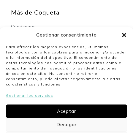
Más de Coqueta
Conócenos
Contacto
Gestionar consentimiento
Para ofrecer las mejores experiencias, utilizamos
tecnologías como las cookies para almacenar y/o acceder
Mi espacio
a la información del dispositivo. El consentimiento de
estas tecnologías nos permitirá procesar datos como el
comportamiento de navegación o las identificaciones
Mi cuenta
únicas en este sitio. No consentir o retirar el
Lista de deseos
consentimiento, puede afectar negativamente a ciertas
características y funciones.
Gestionar los servicios
Nuestro horario
Aceptar
Lunes a viernes de 10:00 a 13:30 y de 17:00 a
20:00. Sábados de 10:00 a 14:00.
Denegar