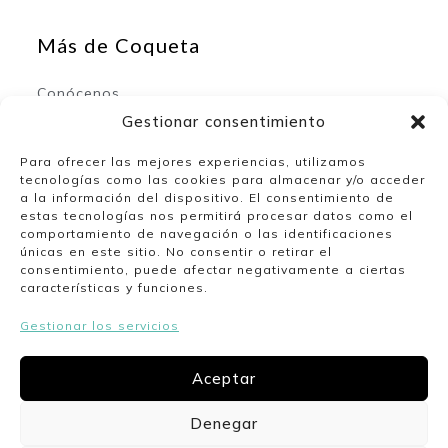
Más de Coqueta
Conócenos
Contacto
Gestionar consentimiento
Para ofrecer las mejores experiencias, utilizamos
tecnologías como las cookies para almacenar y/o acceder
Mi espacio
a la información del dispositivo. El consentimiento de
estas tecnologías nos permitirá procesar datos como el
comportamiento de navegación o las identificaciones
Mi cuenta
únicas en este sitio. No consentir o retirar el
Lista de deseos
consentimiento, puede afectar negativamente a ciertas
características y funciones.
Gestionar los servicios
Nuestro horario
Aceptar
Lunes a viernes de 10:00 a 13:30 y de 17:00 a
20:00. Sábados de 10:00 a 14:00.
Denegar