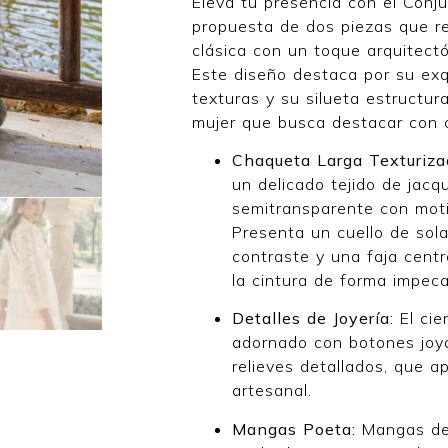
Eleva tu presencia con el Conj
propuesta de dos piezas que re
clásica con un toque arquitectó
Este diseño destaca por su exq
texturas y su silueta estructur
mujer que busca destacar con cl
Chaqueta Larga Texturiza
un delicado tejido de jacq
semitransparente con moti
Presenta un cuello de sol
contraste y una faja cent
la cintura de forma impeca
Detalles de Joyería:
El cie
adornado con botones joy
relieves detallados, que ap
artesanal.
Mangas Poeta:
Mangas de