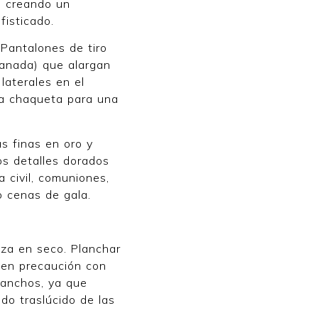
 creando un
fisticado.
Pantalones de tiro
panada) que alargan
 laterales en el
la chaqueta para una
s finas en oro y
os detalles dorados
a civil, comuniones,
o cenas de gala.
za en seco. Planchar
 ten precaución con
ganchos, ya que
jido traslúcido de las