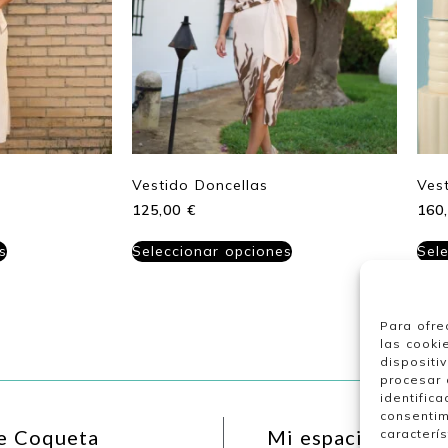
Vestido Doncellas
Ves
125,00
€
160
s
Seleccionar opciones
Sel
Para ofre
las cooki
dispositi
procesar 
identifica
consentim
e Coqueta
Mi espacio
caracterís