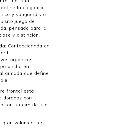
unto Lua, una
define la elegancia
nico y vanguardista.
uisito juego de
ada, pensado para la
ase y distinción.
da:
Confeccionada en
uard
vos orgánicos.
apa ancha en
ral armada que define
ble.
rre frontal está
a dorados con
ortan un aire de lujo
 gran volumen con