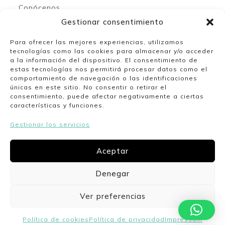
Conócenos
Contacto
Gestionar consentimiento
Para ofrecer las mejores experiencias, utilizamos
tecnologías como las cookies para almacenar y/o acceder
Mi espacio
a la información del dispositivo. El consentimiento de
estas tecnologías nos permitirá procesar datos como el
comportamiento de navegación o las identificaciones
Mi cuenta
únicas en este sitio. No consentir o retirar el
Lista de deseos
consentimiento, puede afectar negativamente a ciertas
características y funciones.
Gestionar los servicios
Nuestro horario
Aceptar
Lunes a viernes de 10:00 a 13:30 y de 17:00 a
20:00. Sábados de 10:00 a 14:00.
Denegar
Ver preferencias
Politica de cookies
Politica de privacidad
Envíos y devoluciones
Aviso legal
Política de cookies
Política de privacidad
Impressum
CoquetaShop
Desarrollado by Aritz Design