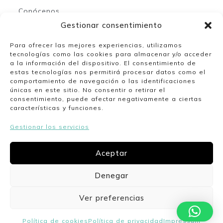
Conócenos
Contacto
Gestionar consentimiento
Para ofrecer las mejores experiencias, utilizamos
tecnologías como las cookies para almacenar y/o acceder
Mi espacio
a la información del dispositivo. El consentimiento de
estas tecnologías nos permitirá procesar datos como el
comportamiento de navegación o las identificaciones
Mi cuenta
únicas en este sitio. No consentir o retirar el
Lista de deseos
consentimiento, puede afectar negativamente a ciertas
características y funciones.
Gestionar los servicios
Nuestro horario
Aceptar
Lunes a viernes de 10:00 a 13:30 y de 17:00 a
20:00. Sábados de 10:00 a 14:00.
Denegar
Ver preferencias
Politica de cookies
Politica de privacidad
Envíos y devoluciones
Aviso legal
Política de cookies
Política de privacidad
Impressum