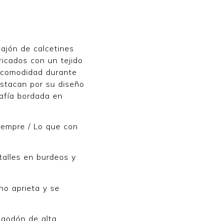
ajón de calcetines
ricados con un tejido
a comodidad durante
estacan por su diseño
afía bordada en
iempre / Lo que con
talles en burdeos y
no aprieta y se
lgodón de alta