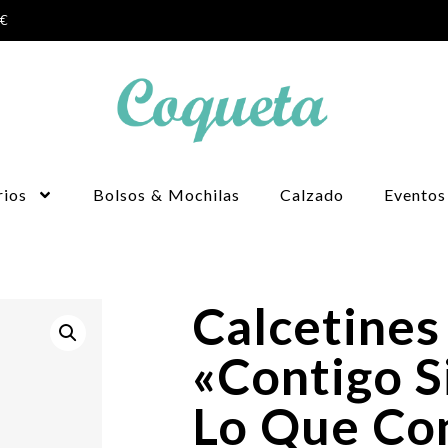
0€
rios
Bolsos & Mochilas
Calzado
Eventos
Calcetines
«Contigo S
Lo Que Co