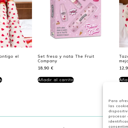
ontigo el
Set fresa y nata The Fruit
Taz
Company
mej
18,90
€
12,
s
Añadir al carrito
Añad
Para ofre
las cooki
dispositi
procesar 
identifica
consentim