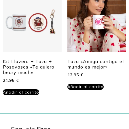
Kit Llavero + Taza +
Taza «Amiga contigo el
Posavasos «Te quiero
mundo es mejor»
beary much»
12,95
€
24,95
€
Añadir al carrito
Añadir al carrito
Coqueta Shop