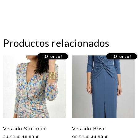
Productos relacionados
¡Oferta!
¡Oferta!
Vestido Sinfonia
Vestido Brisa
34,99
€
10,00
€
98,50
€
44,99
€