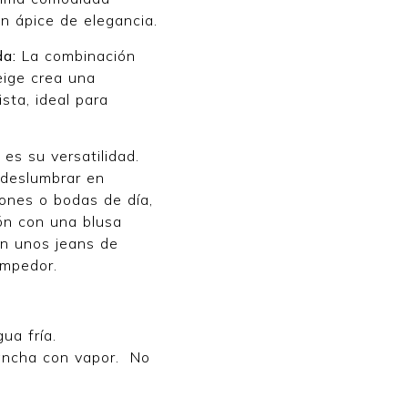
n ápice de elegancia.
da:
La combinación
eige crea una
sta, ideal para
es su versatilidad.
a deslumbrar en
ones o bodas de día,
lón con una blusa
on unos jeans de
ompedor.
ua fría.
ancha con vapor. No