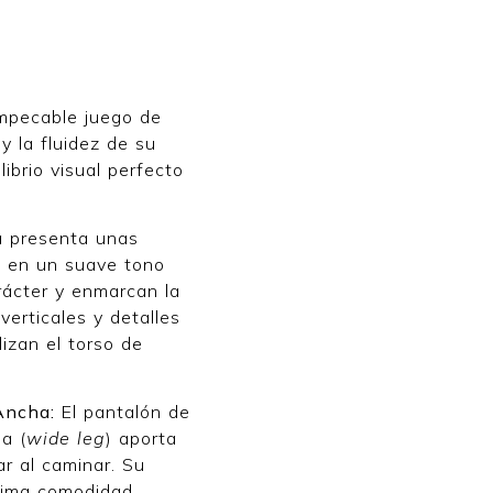
impecable juego de
y la fluidez de su
librio visual perfecto
a presenta unas
s en un suave tono
rácter y enmarcan la
verticales y detalles
lizan el torso de
Ancha:
El pantalón de
a (
wide leg
) aporta
r al caminar. Su
áxima comodidad