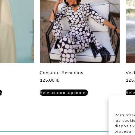
Conjunto Remedios
Ves
125,00
€
125
s
Seleccionar opciones
Sel
Para ofre
las cooki
dispositi
procesar 